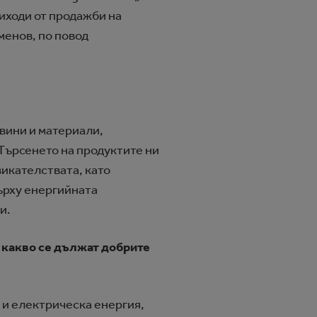
иходи от продажби на
менов, по повод
овини и материали,
 Tърсенето на продуктите ни
икателствата, като
върху енергийната
и.
а какво се дължат добрите
 и електрическа енергия,