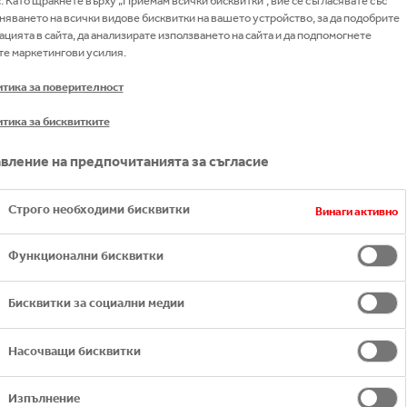
с. Като щракнете върху „Приемам всички бисквитки“, вие се съгласявате със
нти
 ЦЯЛОТО ОБЩЕСТВО
няването на всички видове бисквитки на вашето устройство, за да подобрите
ацията в сайта, да анализирате използването на сайта и да подпомогнете
е маркетингови усилия.
тика за поверителност
тика за бисквитките
ка-Кола ХБК България отговаря на въпросите на сп. “P
вление на предпочитанията за съгласие
300 FMCG компании в България“
Строго необходими бисквитки
Винаги активно
Функционални бисквитки
Бисквитки за социални медии
Насочващи бисквитки
Изпълнение