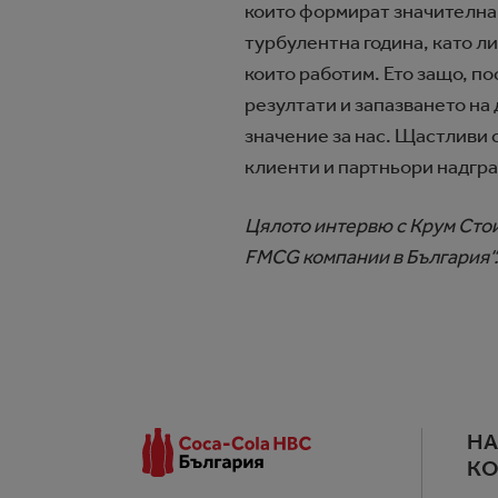
които формират значителна 
турбулентна година, като л
които работим. Ето защо, п
резултати и запазването на
значение за нас. Щастливи 
клиенти и партньори надгра
Цялото интервю с Крум Стои
FMCG компании в България“
Н
К