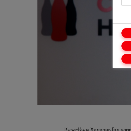
Кока-Кола Хеленик Ботълинг 