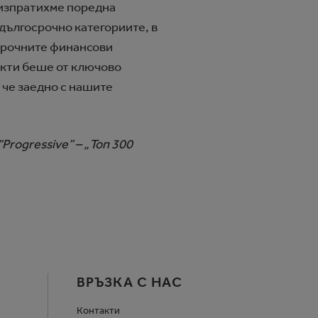
 изпратихме поредна
 дългосрочно категориите, в
осрочните финансови
укти беше от ключово
 че заедно с нашите
Progressive” – „Топ 300
ВРЪЗКА С НАС
Контакти