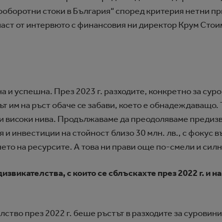
оборотни стоки в България“ според критерия нетни пр
 част от интервюто с финансовия ни директор Крум Стои
 и успешна. През 2023 г. разходите, конкретно за сур
ът им на ръст обаче се забави, което е обнадеждаващо.
и високи нива. Продължаваме да преодоляваме предизв
и инвестиции на стойност близо 30 млн. лв., с фокус 
то на ресурсите. А това ни прави още по-смели и силн
извикателства, с които се сблъскахте през 2022 г. и н
ство през 2022 г. беше ръстът в разходите за суровини