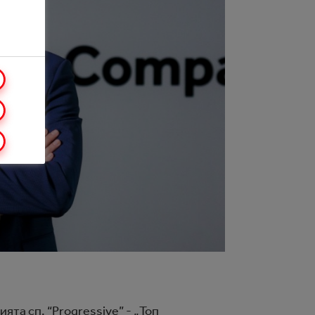
та сп. “Progressive” - „Топ