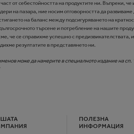
част от себестойността на продуктите ни. Въпреки, че
идери на пазара, ние носим отговорността да развиваме
остигането на баланс между подсигуряването на кратк
 дългосрочното търсене и потребление на нашите прод
сме, че се справихме успешно с предизвикателствата, и
дихме резултатите в представянето ни.
менов може да намерите в специалното издание на сп. “
.
АШАТА
ПОЛЕЗНА
ОМПАНИЯ
ИНФОРМАЦИЯ