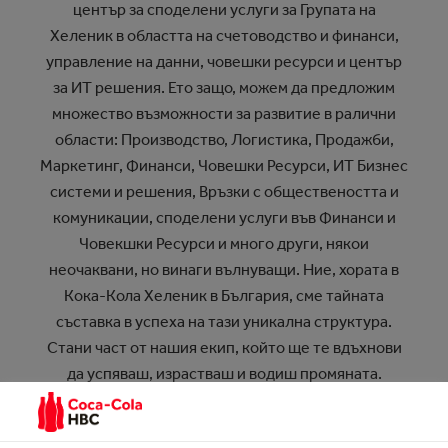
център за споделени услуги за Групата на
Хеленик в областта на счетоводство и финанси,
управление на данни, човешки ресурси и център
за ИТ решения. Ето защо, можем да предложим
множество възможности за развитие в ралични
области: Производство, Логистика, Продажби,
Маркетинг, Финанси, Човешки Ресурси, ИТ Бизнес
системи и решения, Връзки с обществеността и
комуникации, споделени услуги във Финанси и
Човекшки Ресурси и много други, някои
неочаквани, но винаги вълнуващи. Ние, хората в
Кока-Кола Хеленик в България, сме тайната
съставка в успеха на тази уникална структура.
Стани част от нашия екип, който ще те вдъхнови
да успяваш, израстваш и водиш промяната.