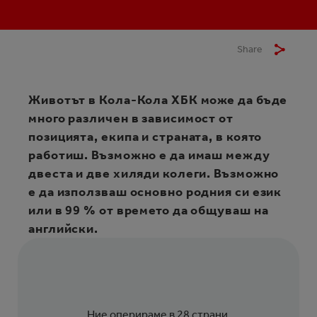
Share
Животът в Кола-Кола ХБК може да бъде
много различен в зависимост от
позицията, екипа и страната, в която
работиш. Възможно е да имаш между
двеста и две хиляди колеги. Възможно
е да използваш основно родния си език
или в 99 % от времето да общуваш на
английски.
Ние оперираме в 28 страни,