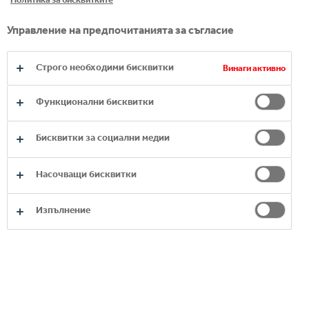
Управление на предпочитанията за съгласие
Строго необходими бисквитки
Винаги активно
Функционални бисквитки
Бисквитки за социални медии
Насочващи бисквитки
Изпълнение
Присъединяването към нашата
организация е пътуване с
ускорен растеж. Това беше
впечатлението ми когато преди