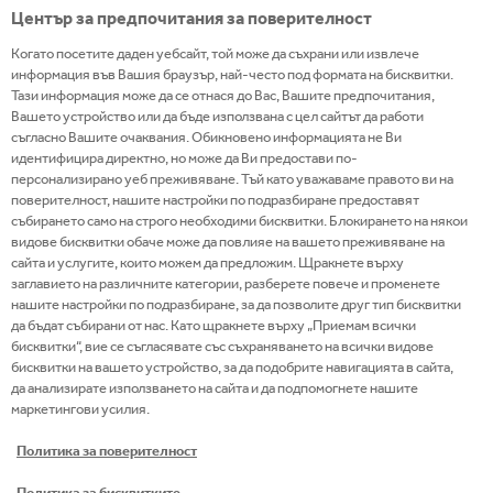
КАКЪВТО И ДА Е ТВОЯТ
Център за предпочитания за поверителност
УНИКАЛЕН ТАЛАНТ -
Когато посетите даден уебсайт, той може да съхрани или извлече
СПРАВЯШ СЕ СТРАХОТНО С
информация във Вашия браузър, най-често под формата на бисквитки.
ДАННИ И ЦИФРИ,
Тази информация може да се отнася до Вас, Вашите предпочитания,
Вашето устройство или да бъде използвана с цел сайтът да работи
ИЗГРАЖДАШ ОТНОШЕНИЯ
съгласно Вашите очаквания. Обикновено информацията не Ви
НА ДОВЕРИЕ С КЛИЕНТИТЕ
идентифицира директно, но може да Ви предостави по-
ИЛИ ПОСТИГАШ РЕЗУЛТАТИ
персонализирано уеб преживяване. Тъй като уважаваме правото ви на
поверителност, нашите настройки по подразбиране предоставят
КАТО ПОДКРЕПЯШ И
събирането само на строго необходими бисквитки. Блокирането на някои
ВДЪХНОВЯВАШ ЕКИПА,
видове бисквитки обаче може да повлияе на вашето преживяване на
сайта и услугите, които можем да предложим. Щракнете върху
КОЙТО РЪКОВОДИШ, ПРИ
заглавието на различните категории, разберете повече и променете
НАС ЩЕ ОТКРИЕШ
нашите настройки по подразбиране, за да позволите друг тип бисквитки
МНОЖЕСТВО РОЛИ, В КОИТО
да бъдат събирани от нас. Като щракнете върху „Приемам всички
бисквитки“, вие се съгласявате със съхраняването на всички видове
ДА ДАДЕШ НАЙ-ДОБРОТО
бисквитки на вашето устройство, за да подобрите навигацията в сайта,
ОТ СЕБЕ СИ.
да анализирате използването на сайта и да подпомогнете нашите
маркетингови усилия.
Политика за поверителност
Политика за бисквитките