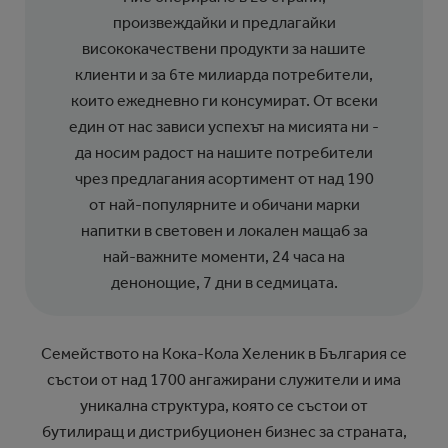
произвеждайки и предлагайки
висококачествени продукти за нашите
клиенти и за 6те милиарда потребители,
които ежедневно ги консумират. От всеки
един от нас зависи успехът на мисията ни -
да носим радост на нашите потребители
чрез предлагания асортимент от над 190
от най-популярните и обичани марки
напитки в световен и локален мащаб за
най-важните моменти, 24 часа на
денонощие, 7 дни в седмицата.
Семейството на Кока-Кола Хеленик в България се
състои от над 1700 ангажирани служители и има
уникална структура, която се състои от
бутилиращ и дистрибуционен бизнес за страната,