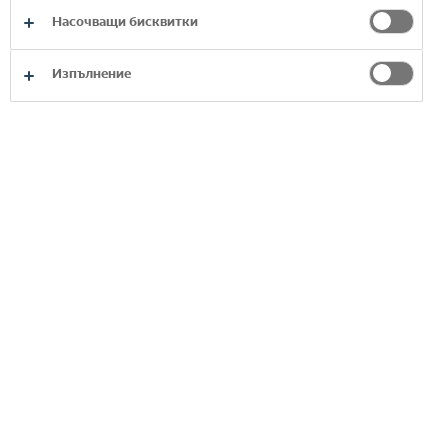
the UN Global Compact Water
Насочващи бисквитки
Share and promote water stewardship
practices
Изпълнение
We report comprehensively and transparently on
our water impacts and activities, under the
guidance of key stakeholders.
СВАЛЕТЕ ПЪЛНИЯ ТЕКСТ
Copyright © 2026
Coca-Cola HBC.
All rights reserved.