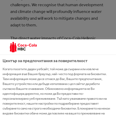
challenges. We recognise that human development
and climate change will profoundly influence water
availability and will work to mitigate changes and
adapt to them.
The direct water impacts of Coca‑Cola Hellenic
operations result mostly from the use of water in
bottling plants. Indirect impacts result from the
virtual water embedded in its ingredients and, to a
Център за предпочитания за поверителност
lesser extent, from its packaging.
Когато посетите даден уебсайт, той може да съхрани или извлече
информация във Вашия браузър, най-често под формата на бисквитки.
In accordance with our environmental policy, we
Тази информация може да се отнася до Вас, Вашите предпочитания,
Вашето устройство или да бъде използвана с цел сайтът да работи
commit to:
съгласно Вашите очаквания. Обикновено информацията не Ви
идентифицира директно, но може да Ви предостави по-
Minimise the impact from operations, by
персонализирано уеб преживяване. Тъй като уважаваме правото ви на
decreasing water use and ensuring that
поверителност, нашите настройки по подразбиране предоставят
събирането само на строго необходими бисквитки. Блокирането на някои
wastewater is fully treated to levels that
видове бисквитки обаче може да повлияе на вашето преживяване на