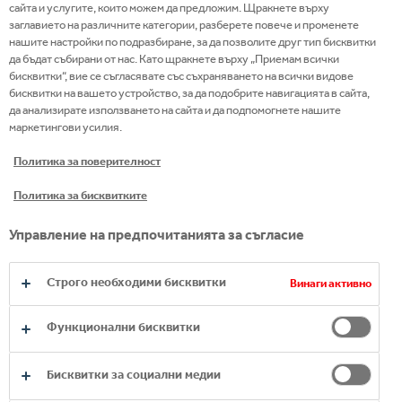
sustain aquatic life
сайта и услугите, които можем да предложим. Щракнете върху
Assess future water availability and reduce
заглавието на различните категории, разберете повече и променете
нашите настройки по подразбиране, за да позволите друг тип бисквитки
environmental and social risks linked to our
да бъдат събирани от нас. Като щракнете върху „Приемам всички
use of water
бисквитки“, вие се съгласявате със съхраняването на всички видове
Work with suppliers to understand the water
бисквитки на вашето устройство, за да подобрите навигацията в сайта,
да анализирате използването на сайта и да подпомогнете нашите
footprint of raw materials, in particular
маркетингови усилия.
agricultural products such as sugar and fruit
Политика за поверителност
Engage communities to increase awareness
and protection of water resources, through
Политика за бисквитките
local and international partnership
programmes
Управление на предпочитанията за съгласие
Provide emergency supplies of water to
communities in the aftermath of disasters
Строго необходими бисквитки
Винаги активно
Contribute to the development of water
standards and policies, locally and
Функционални бисквитки
internationally, in partnership with key
stakeholders
Бисквитки за социални медии
Work with organisations and initiatives such