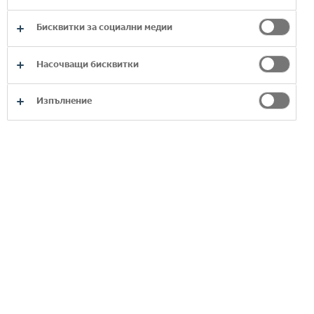
Бисквитки за социални медии
Насочващи бисквитки
НАШИТЕ
ПРОДУКТИ A-Z
Изпълнение
ВИЖТЕ ОЩЕ
Разгледайте нашите марки в азбучен
ред.
ВИЖТЕ ВСИЧКИ ПРОДУКТИ