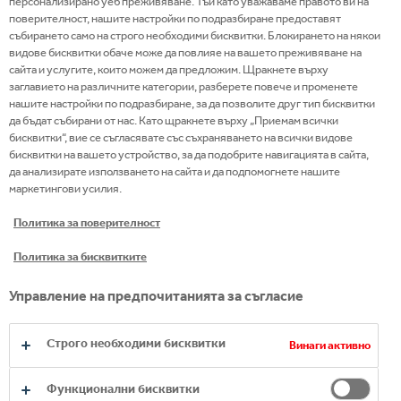
персонализирано уеб преживяване. Тъй като уважаваме правото ви на
поверителност, нашите настройки по подразбиране предоставят
събирането само на строго необходими бисквитки. Блокирането на някои
Нашето портфолио е едно от най-силните, най-
видове бисквитки обаче може да повлияе на вашето преживяване на
широките и най-гъвкавите в индустрията на
сайта и услугите, които можем да предложим. Щракнете върху
заглавието на различните категории, разберете повече и променете
напитките, като предлага водещи потребителски
нашите настройки по подразбиране, за да позволите друг тип бисквитки
марки в повече от 10 категории. Имаме продукт за
да бъдат събирани от нас. Като щракнете върху „Приемам всички
всеки повод – по всяко време на денонощието!
бисквитки“, вие се съгласявате със съхраняването на всички видове
бисквитки на вашето устройство, за да подобрите навигацията в сайта,
Разгледайте нашето 24/7 портфолио и открийте
да анализирате използването на сайта и да подпомогнете нашите
кой ще бъде вашият следващ избор.
маркетингови усилия.
Политика за поверителност
Политика за бисквитките
Управление на предпочитанията за съгласие
Строго необходими бисквитки
Винаги активно
Функционални бисквитки