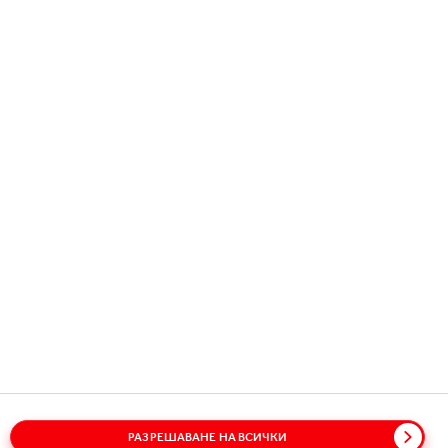
Copyright © 2026
Coca-Cola HBC.
All rights reserved.
НАШАТА КОМПАНИЯ
ПОЛЕЗНА ИНФОРМАЦИЯ
ВРЪЗКА С НАС
РАЗРЕШАВАНЕ НА ВСИЧКИ