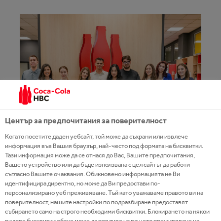
Център за предпочитания за поверителност
Когато посетите даден уебсайт, той може да съхрани или извлече
информация във Вашия браузър, най-често под формата на бисквитки.
Тази информация може да се отнася до Вас, Вашите предпочитания,
Вашето устройство или да бъде използвана с цел сайтът да работи
съгласно Вашите очаквания. Обикновено информацията не Ви
Общо 25 млади таланти се присъединяват
идентифицира директно, но може да Ви предостави по-
към стажантските програми на Кока-Кола
персонализирано уеб преживяване. Тъй като уважаваме правото ви на
поверителност, нашите настройки по подразбиране предоставят
ХБК
събирането само на строго необходими бисквитки. Блокирането на някои
видове бисквитки обаче може да повлияе на вашето преживяване на