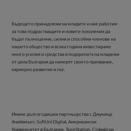
Бъдещето принадлежи на младите и ние работим
за това подрастващите и новите поколения да
бъдат пълноценни, силни и способни членове на
нашето общество и всяка година инвестираме
много усилия и средства в подкрепата на младежи
от цяла България да намерят своето призвание,
кариерно развитие и път.
Имаме дългогодишни партньорства с Джуниър
Ачийвмънт, SoftUni Digital, Американски
Университет в България, ТееnStation, Софийски