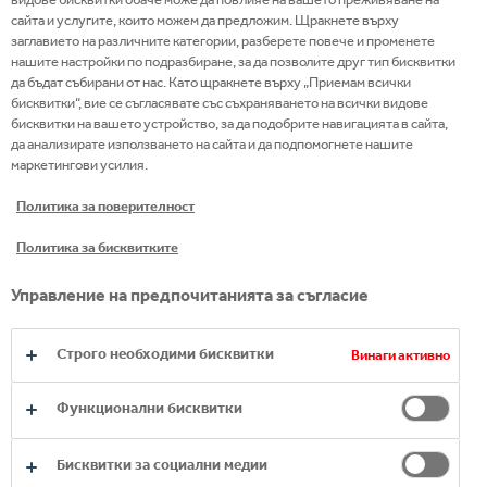
2026
21 юли 2026
сайта и услугите, които можем да предложим. Щракнете върху
заглавието на различните категории, разберете повече и променете
нашите настройки по подразбиране, за да позволите друг тип бисквитки
да бъдат събирани от нас. Като щракнете върху „Приемам всички
бисквитки“, вие се съгласявате със съхраняването на всички видове
бисквитки на вашето устройство, за да подобрите навигацията в сайта,
да анализирате използването на сайта и да подпомогнете нашите
маркетингови усилия.
Политика за поверителност
Политика за бисквитките
Управление на предпочитанията за съгласие
Строго необходими бисквитки
Винаги активно
Функционални бисквитки
SOFIA UP и #YouthEmpowered подкрепиха
млади таланти с практически уроци за
Бисквитки за социални медии
кариерно развитие в ерата на AI