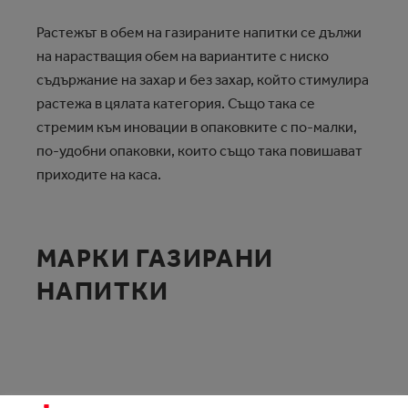
Растежът в обем на газираните напитки се дължи
на нарастващия обем на вариантите с ниско
съдържание на захар и без захар, който стимулира
растежа в цялата категория. Също така се
стремим към иновации в опаковките с по-малки,
по-удобни опаковки, които също така повишават
приходите на каса.
МАРКИ ГАЗИРАНИ
НАПИТКИ