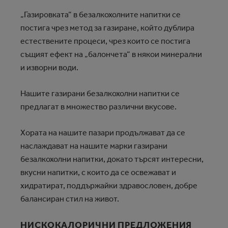
„Газировката“ в безалкохолните напитки се
постига чрез метод за газиране, който дублира
естествените процеси, чрез които се постига
същият ефект на „балончета“ в някои минерални
и изворни води.
Нашите газирани безалкохолни напитки се
предлагат в множество различни вкусове.
Хората на нашите пазари продължават да се
наслаждават на нашите марки газирани
безалкохолни напитки, докато търсят интересни,
вкусни напитки, с които да се освежават и
хидратират, поддържайки здравословен, добре
балансиран стил на живот.
НИСКОКАЛОРИЧНИ ПРЕДЛОЖЕНИЯ