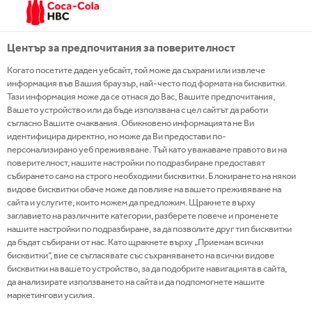
Център за предпочитания за поверителност
Когато посетите даден уебсайт, той може да съхрани или извлече
информация във Вашия браузър, най-често под формата на бисквитки.
Тази информация може да се отнася до Вас, Вашите предпочитания,
Вашето устройство или да бъде използвана с цел сайтът да работи
съгласно Вашите очаквания. Обикновено информацията не Ви
идентифицира директно, но може да Ви предостави по-
персонализирано уеб преживяване. Тъй като уважаваме правото ви на
поверителност, нашите настройки по подразбиране предоставят
събирането само на строго необходими бисквитки. Блокирането на някои
видове бисквитки обаче може да повлияе на вашето преживяване на
сайта и услугите, които можем да предложим. Щракнете върху
заглавието на различните категории, разберете повече и променете
нашите настройки по подразбиране, за да позволите друг тип бисквитки
COCA-COLA
да бъдат събирани от нас. Като щракнете върху „Приемам всички
бисквитки“, вие се съгласявате със съхраняването на всички видове
бисквитки на вашето устройство, за да подобрите навигацията в сайта,
да анализирате използването на сайта и да подпомогнете нашите
маркетингови усилия.