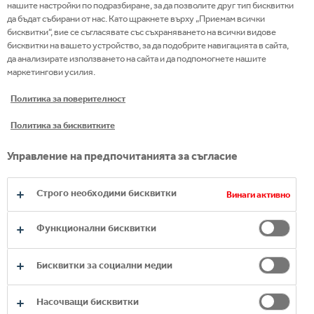
маркетинг към деца. Моля потвърдете, че сте над
нашите настройки по подразбиране, за да позволите друг тип бисквитки
законово определената възраст, от която е
да бъдат събирани от нас. Като щракнете върху „Приемам всички
разрешена употребата на алкохол във Вашата
бисквитки“, вие се съгласявате със съхраняването на всички видове
страна.
бисквитки на вашето устройство, за да подобрите навигацията в сайта,
да анализирате използването на сайта и да подпомогнете нашите
ИЗПРАТИ
маркетингови усилия.
Политика за поверителност
Описание под черта
РАЗГЛЕДАЙТЕ НАШИТЕ
Политика за бисквитките
БРАНДОВЕ
Управление на предпочитанията за съгласие
ВИСОКОКАЧЕСТВЕНИ
АЛКОХОЛНИ НАПИТКИ
Строго необходими бисквитки
Винаги активно
Функционални бисквитки
Бисквитки за социални медии
Насочващи бисквитки