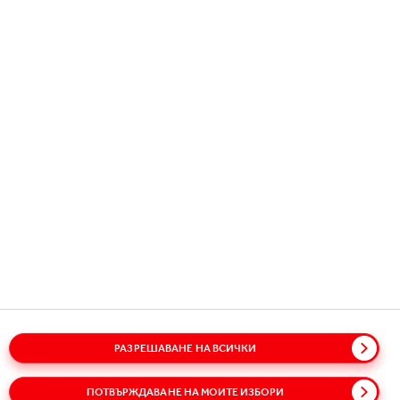
Copyright © 2026
Coca-Cola HBC.
All rights reserved.
НАШАТА КОМПАНИЯ
ПОЛЕЗНА ИНФОРМАЦИЯ
ВРЪЗКА С НАС
РАЗРЕШАВАНЕ НА ВСИЧКИ
Речник
Карта на сайта
Политики
ПОТВЪРЖДАВАНЕ НА МОИТЕ ИЗБОРИ