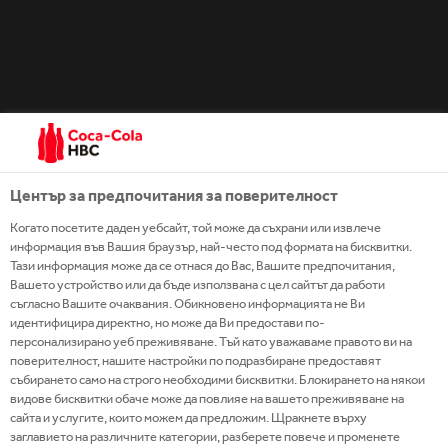
казан и отлежало в бъчви от местен ирландски
дъб.
Център за предпочитания за поверителност
Когато посетите даден уебсайт, той може да съхрани или извлече
информация във Вашия браузър, най-често под формата на бисквитки.
Тази информация може да се отнася до Вас, Вашите предпочитания,
Вашето устройство или да бъде използвана с цел сайтът да работи
съгласно Вашите очаквания. Обикновено информацията не Ви
идентифицира директно, но може да Ви предостави по-
персонализирано уеб преживяване. Тъй като уважаваме правото ви на
ВЪЗРАСТОВО ОГРАНИЧЕНИЕ
поверителност, нашите настройки по подразбиране предоставят
събирането само на строго необходими бисквитки. Блокирането на някои
Наш ангажимент е да бъдем отговорни в
видове бисквитки обаче може да повлияе на вашето преживяване на
маркетинг усилията си, в която и държава да
сайта и услугите, които можем да предложим. Щракнете върху
оперираме, във всички медийни реклами и за
всички продукти, особено когато става дума за
заглавието на различните категории, разберете повече и променете