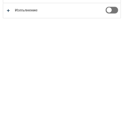
Изпълнение
TEELING
МОЖЕ СЪЩО ДА ВИДИТЕ