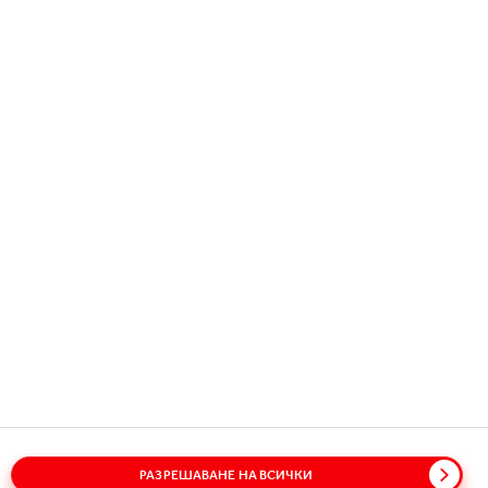
Copyright © 2026
Coca-Cola HBC.
All rights reserved.
НАШАТА КОМПАНИЯ
ПОЛЕЗНА ИНФОРМАЦИЯ
ВРЪЗКА С НАС
РАЗРЕШАВАНЕ НА ВСИЧКИ