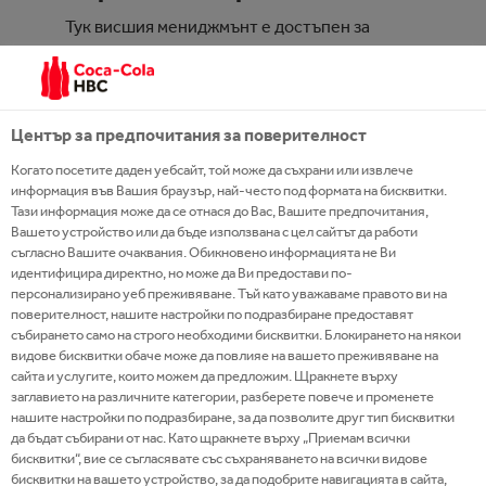
Тук висшия мениджмънт е достъпен за
всички и винаги е готов да те подкрепи с
практически съвети, които да улеснят и
добавят стойност за теб и бизнеса..
Център за предпочитания за поверителност
Когато посетите даден уебсайт, той може да съхрани или извлече
ВИЖТЕ ПОВЕЧЕ
информация във Вашия браузър, най-често под формата на бисквитки.
Тази информация може да се отнася до Вас, Вашите предпочитания,
Вашето устройство или да бъде използвана с цел сайтът да работи
съгласно Вашите очаквания. Обикновено информацията не Ви
идентифицира директно, но може да Ви предостави по-
персонализирано уеб преживяване. Тъй като уважаваме правото ви на
поверителност, нашите настройки по подразбиране предоставят
събирането само на строго необходими бисквитки. Блокирането на някои
видове бисквитки обаче може да повлияе на вашето преживяване на
Историята на Пламен:
сайта и услугите, които можем да предложим. Щракнете върху
Ускорен растеж в
заглавието на различните категории, разберете повече и променете
различни области
нашите настройки по подразбиране, за да позволите друг тип бисквитки
да бъдат събирани от нас. Като щракнете върху „Приемам всички
бисквитки“, вие се съгласявате със съхраняването на всички видове
Бъдете отворени за новото, посрещайте
бисквитки на вашето устройство, за да подобрите навигацията в сайта,