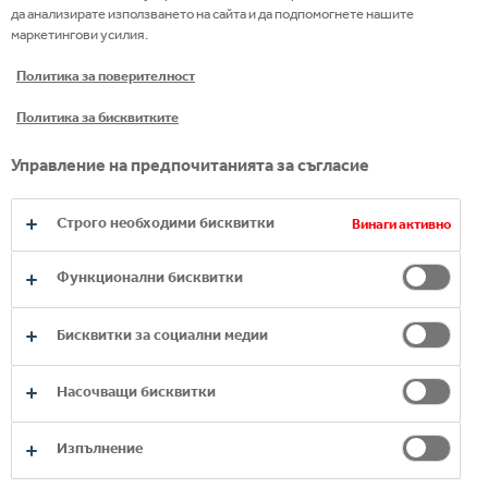
предизвикателствата и следвайте сърцето
да анализирате използването на сайта и да подпомогнете нашите
си. То ще ви заведе там, където можете да
маркетингови усилия.
използваме ума си. И тогава, ще попаднете в
Политика за поверителност
екип, който МОЖЕ и ЩЕ ДОПРИНЕСЕ за
нашето по-добро бъдеще и за успеха на
Политика за бисквитките
Hellenic!
Управление на предпочитанията за съгласие
Строго необходими бисквитки
Винаги активно
ВИЖТЕ ПОВЕЧЕ
Функционални бисквитки
Бисквитки за социални медии
Насочващи бисквитки
Изпълнение