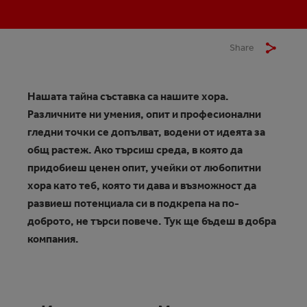
Share
Нашата тайна съставка са нашите хора.
Различните ни умения, опит и професионални
гледни точки се допълват, водени от идеята за
общ растеж. Ако търсиш среда, в която да
придобиеш ценен опит, учейки от любопитни
хора като теб, която ти дава и възможност да
развиеш потенциала си в подкрепа на по-
доброто, не търси повече. Тук ще бъдеш в добра
компания.