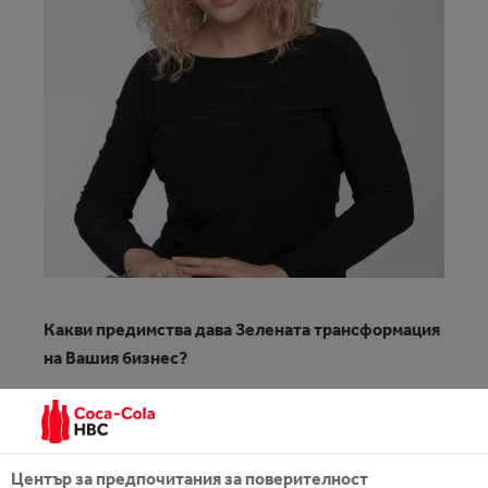
Какви предимства дава Зелената трансформация
на Вашия бизнес?
Зеленият път, по който вървим, носи значителни
предимства не само за нашия бизнес и за
компанията, но и за всички нас като част от
Център за предпочитания за поверителност