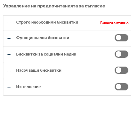
на дела, резултатите не закъсняват. Успяхме да
Управление на предпочитанията за съгласие
изпълним предсрочно част от заложените си до
2025 г. цели, като това да намалим преките
Строго необходими бисквитки
Винаги активно
въглеродни емисии с 30% спрямо 2010 г., докато в
световен мащаб за този период емисиите са се
Функционални бисквитки
увеличили с 12,4%.
Бисквитки за социални медии
През 2023 г. постигнахме значителен напредък -
двата ни завода в Костинброд и Банкя вече
Насочващи бисквитки
работят със 100% зелена електроенергия.
Стремим се да декарбонизираме операциите си,
Изпълнение
преминавайки към възобновяеми енергийни
източници и нисковъглеродни алтернативи.
Програмата ни „Зелен автопарк“, както и новото
ни поколение енергийно ефективни хладилни
витрини в обектите също са пример за иновации
по пътя към голямата ни цел “Net Zero by 2040”.