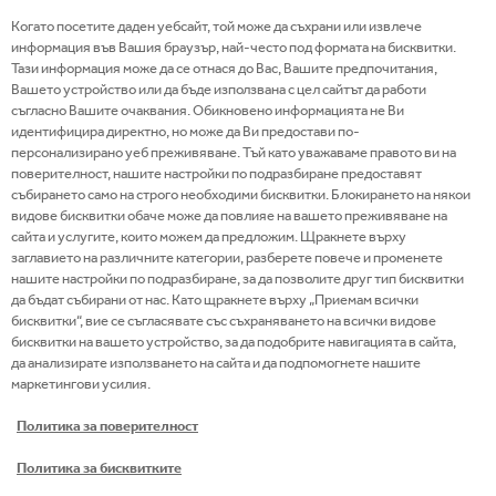
общностите, в които живеем и работим.
Когато посетите даден уебсайт, той може да съхрани или извлече
Свидетели сме на икономически, военни,
информация във Вашия браузър, най-често под формата на бисквитки.
финансови и социални сътресения, но ние
Тази информация може да се отнася до Вас, Вашите предпочитания,
Вашето устройство или да бъде използвана с цел сайтът да работи
успяхме да се адаптираме успешно и да
съгласно Вашите очаквания. Обикновено информацията не Ви
надградим инвестициите си в иновации и
идентифицира директно, но може да Ви предостави по-
персонализирано уеб преживяване. Тъй като уважаваме правото ви на
технологии, които осигуряват енергийна
поверителност, нашите настройки по подразбиране предоставят
ефективност, намаляват потреблението на
събирането само на строго необходими бисквитки. Блокирането на някои
ресурси и ни помагат да постигнем
видове бисквитки обаче може да повлияе на вашето преживяване на
сайта и услугите, които можем да предложим. Щракнете върху
дългосрочните си устойчиви цели. Така не само
заглавието на различните категории, разберете повече и променете
подобряваме нашата конкурентоспособност, но и
нашите настройки по подразбиране, за да позволите друг тип бисквитки
създаваме един по-добър свят за тези след нас.
да бъдат събирани от нас. Като щракнете върху „Приемам всички
бисквитки“, вие се съгласявате със съхраняването на всички видове
Всички наши усилия ни помагат да останем верни
бисквитки на вашето устройство, за да подобрите навигацията в сайта,
на ценностите ни и да покажем, че качеството на
да анализирате използването на сайта и да подпомогнете нашите
това, което правим, и начинът, по който го правим,
маркетингови усилия.
са от съществено значение за нашия успех.
Политика за поверителност
Политика за бисквитките
Разбира се, когато промяната е не само на думи, а