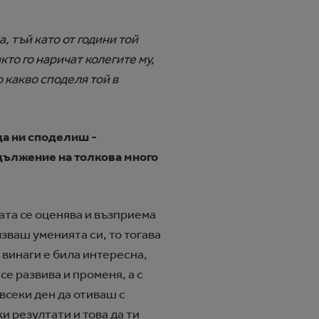
, тъй като от години той
кто го наричат колегите му,
о какво споделя той в
да ни споделиш -
одължение на толкова много
ата се оценява и възприема
зваш уменията си, то тогава
 винаги е била интересна,
се развива и променя, а с
всеки ден да отиваш с
и резултати и това да ти