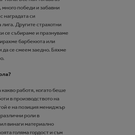
, много победи и забавни
 с наградата си
 лига. Другите страхотни
ки се събираме и празнуваме
изирахме барбекюта или
и да се смеем заедно. Бяхме
о.
Кола?
 какво работя, когато беше
оти в производството на
 той е на позиция мениджър
 различни роли в
 бил винаги материално
моята голяма гордост и съм