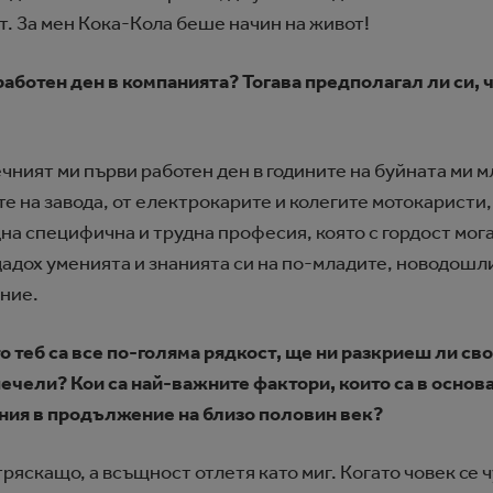
. За мен Кока-Кола беше начин на живот!
аботен ден в компанията? Тогава предполагал ли си, че
ечният ми първи работен ден в годините на буйната ми м
 на завода, от електрокарите и колегите мотокаристи, 
на специфична и трудна професия, която с гордост мога
дох уменията и знанията си на по-младите, новодошли
ние.
о теб са все по-голяма рядкост, ще ни разкриеш ли сво
печели? Кои са най-важните фактори, които са в основ
ания в продължение на близо половин век?
тряскащо, а всъщност отлетя като миг. Когато човек се