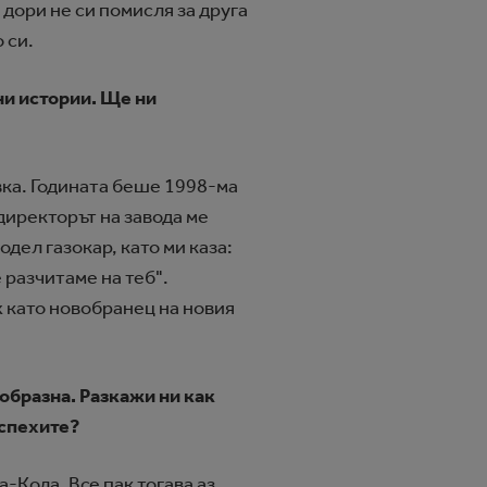
 дори не си помисля за друга
 си.
ни истории. Ще ни
вка. Годината беше 1998-ма
директорът на завода ме
одел газокар, като ми каза:
 разчитаме на теб".
ах като новобранец на новия
образна. Разкажи ни как
успехите?
-Кола. Все пак тогава аз