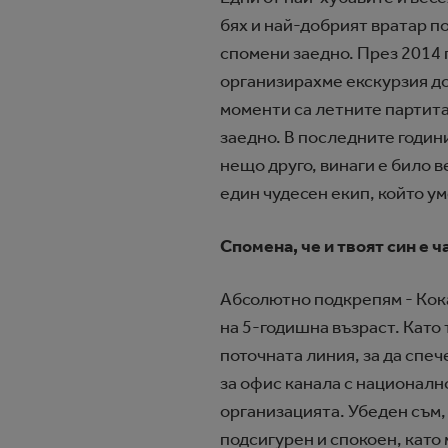
бях и най-добрият вратар по
спомени заедно. През 2014 г
организирахме екскурзия до
моменти са летните партита
заедно. В последните годин
нещо друго, винаги е било в
един чудесен екип, който уме
Спомена, че и твоят син е 
Абсолютно подкрепям - Кока-
на 5-годишна възраст. Като
поточната линия, за да спе
за офис канала с национално
организацията. Убеден съм, 
подсигурен и спокоен, като 