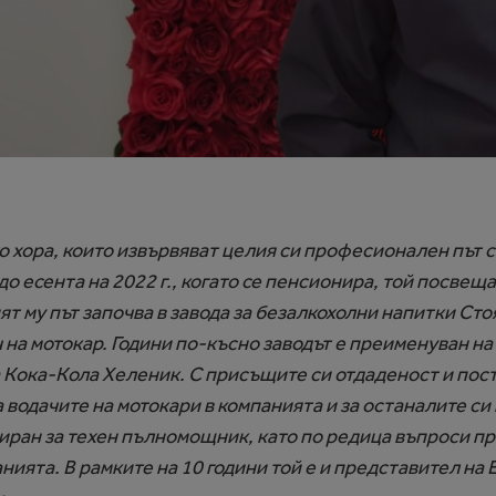
о хора, които извървяват целия си професионален път с
до есента на 2022 г., когато се пенсионира, той посвеща
 му път започва в завода за безалкохолни напитки Ст
ч на мотокар. Години по-късно заводът е преименуван на 
 Кока-Кола Хеленик. С присъщите си отдаденост и пост
 водачите на мотокари в компанията и за останалите си
биран за техен пълномощник, като по редица въпроси п
ията. В рамките на 10 години той е и представител на