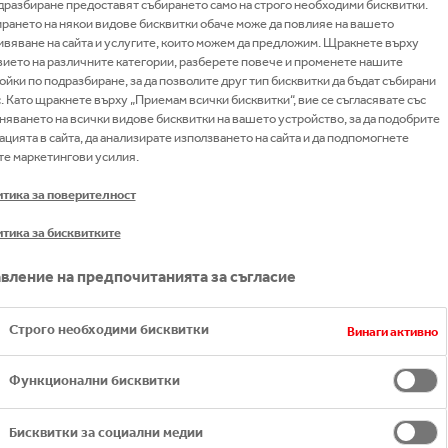
дразбиране предоставят събирането само на строго необходими бисквитки.
нти
рането на някои видове бисквитки обаче може да повлияе на вашето
вяване на сайта и услугите, които можем да предложим. Щракнете върху
вието на различните категории, разберете повече и променете нашите
ойки по подразбиране, за да позволите друг тип бисквитки да бъдат събирани
с. Като щракнете върху „Приемам всички бисквитки“, вие се съгласявате със
няването на всички видове бисквитки на вашето устройство, за да подобрите
ацията в сайта, да анализирате използването на сайта и да подпомогнете
 на мотокар споделя едни от незабравимите си истор
е маркетингови усилия.
DIR.BG
тика за поверителност
тика за бисквитките
вление на предпочитанията за съгласие
Строго необходими бисквитки
Винаги активно
Функционални бисквитки
Бисквитки за социални медии