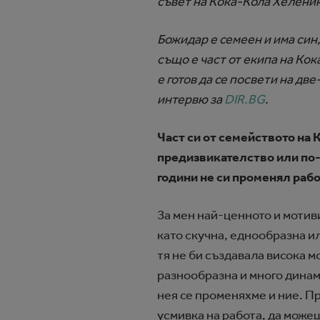
съвет на Кока-Кола Хеленик
Божидар е семеен и има син,
също е част от екипа на Кок
е готов да се посвети на дв
интервю за
DIR.BG
.
Част си от семейството на 
предизвикателство или по-
години не си променял рабо
За мен най-ценното и мотиви
като скучна, еднообразна ил
тя не би създавала висока м
разнообразна и много динами
нея се променяхме и ние. Пр
усмивка на работа, да може