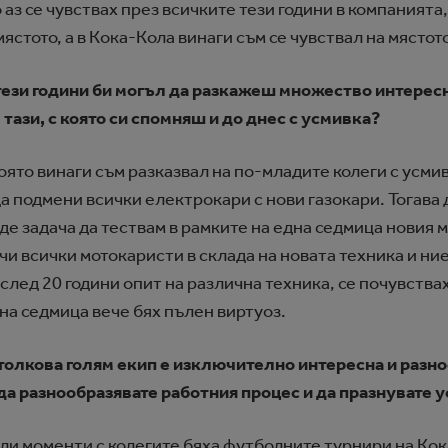
о аз се чувствах през всичките тези години в компанията,
ястото, а в Кока-Кола винаги съм се чувствал на мястото
 тези години би могъл да разкажеш множество интерес
тази, с която си спомняш и до днес с усмивка?
оято винаги съм разказвал на по-младите колеги с усми
а подмени всички електрокари с нови газокари. Тогава 
аде задача да тествам в рамките на една седмица новия м
учи всички мотокаристи в склада на новата техника и ние
е след 20 години опит на различна техника, се почувств
 на седмица вече бях пълен виртуоз.
 толкова голям екип е изключително интересна и разно
 да разнообразявате работния процес и да празнувате 
ли моменти с колегите бяха футболните турнири на Кока