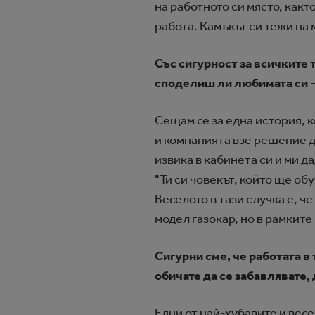
на работното си място, какт
работа. Камъкът си тежи на м
Със сигурност за всичките
споделиш ли любимата си - 
Сещам се за една история, к
и компанията взе решение д
извика в кабинета си и ми д
"Ти си човекът, който ще об
Веселото в тази случка е, ч
модел газокар, но в рамките
Сигурни сме, че работата в
обичате да се забавлявате,
Едни от най-хубавите и весе