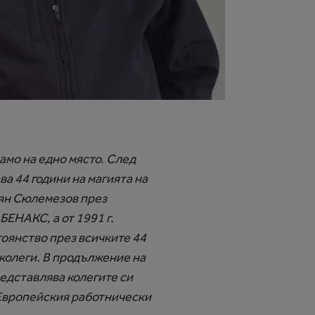
амо на едно място. След
ва 44 години на магията на
оян Сюлемезов през
БЕНАКС, а от 1991 г.
оянство през всичките 44
 колеги. В продължение на
редставлява колегите си
 Европейския работнически