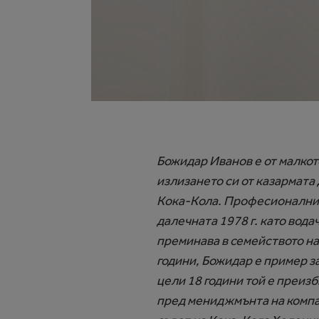
Божидар Иванов е от малкот
излизането си от казармата 
Кока-Кола. Професионалният
далечната 1978 г. като вода
преминава в семейството на
години, Божидар е пример за
цели 18 години той е преиз
пред мениджмънта на компан