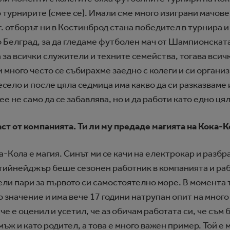
 турнирите (смее се). Имали сме много изиграни мачове
. отборът ни в Костинброд стана победител в турнира и
 Белград, за да гледаме футболен мач от Шампионската
 за всички служители и техните семейства, тогава всич
и много често се събирахме заедно с колеги и си орган
есело и после цяла седмица има какво да си разказваме 
е не само да се забавлява, но и да работи като едно цял
част от компанията. Ти ли му предаде магията на Кока-
Кола е магия. Синът ми се качи на електрокар и разбра
 тийнейджър беше сезонен работник в компанията и раб
чели пари за първото си самостоятелно море. В момента
 значение и има вече 17 години натрупан опит на много
че е оценил и усетил, че аз обичам работата си, че съм
мъж и като родител, а това е много важен пример. Той е 