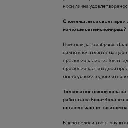
носи лична удовлетвореност
Спомняш ли си своя първи р
която ще се пенсионираш?
Няма как да го забравя. Дал
силно впечатлен от мащабите
професионалисти. Това е ед
професионално и дори преда
много успехи и удовлетворе
Толкова постоянни хора кат
работата за Кока-Кола те с
останеш част от тази комп
Близо половин век - звучи с