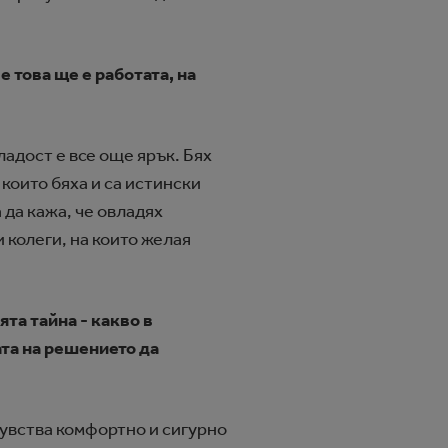
 това ще е работата, на
ладост е все още ярък. Бях
които бяха и са истински
 да кажа, че овладях
 колеги, на които желая
ята тайна - какво в
ата на решението да
 чувства комфортно и сигурно