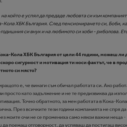
.
 на който е успял да предаде любовта си към компанията
а-Кола ХБК България. След пенсионирането си, Боби, ка
е-годишния си внук и на любимото си хоби - риболова. Ет
Кока-Кола ХБК България от цели 44 години, можеш ли 
скоро сигурност и мотивация ти носи фактът, че в пр
тното си място?
ращото е, че винаги съм обичал работата си. Ако работ
и просто като задължение и не те предизвиква да изпол
отивация. Точно обратното, за мен работата в Кока-Кола
чна. През всичките тези години компанията не спря да 
ез моите очи не се промениха само някои важни неща - 
ш да поемаш отговорност, да успяваш да постигаш висок