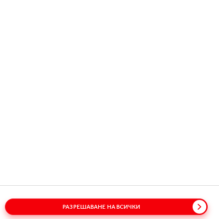
Copyright © 2026
Coca-Cola HBC.
All rights reserved.
НАШАТА КОМПАНИЯ
ПОЛЕЗНА ИНФОРМАЦИЯ
ВРЪЗКА С НАС
РАЗРЕШАВАНЕ НА ВСИЧКИ
Речник
Карта на сайта
Политики