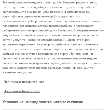
Тази информация може да се отнася до Вас, Вашите предпочитания,
Вашето устройство или да бъде използвана с цел сайтът да работи
съгласно Вашите очаквания. Обикновено информацията не Ви
идентифицира директно, но може да Ви предостави по-
Какво правим
персонализирано уеб преживяване. Тъй като уважаваме правото ви на
поверителност, нашите настройки по подразбиране предоставят
събирането само на строго необходими бисквитки. Блокирането на някои
От началото на пандемията от COVID-19
видове бисквитки обаче може да повлияе на вашето преживяване на
подкрепяме Китай, Италия и други сериозно
сайта и услугите, които можем да предложим. Щракнете върху
заглавието на различните категории, разберете повече и променете
засегнати страни (под формата на продуктови или
нашите настройки по подразбиране, за да позволите друг тип бисквитки
финансови дарения, помощ с логистиката и др.).
да бъдат събирани от нас. Като щракнете върху „Приемам всички
бисквитки“, вие се съгласявате със съхраняването на всички видове
Надграждаме тези действия с дарение от 120
бисквитки на вашето устройство, за да подобрите навигацията в сайта,
милиона долара в световен мащаб за справяне с
да анализирате използването на сайта и да подпомогнете нашите
COVID-19 в най-засегнатите страни. Фондът
маркетингови усилия.
обединява усилията на Системата на Кока-Кола и
Политика за поверителност
Фондацията Кока-Кола, нашата глобална
благотворителна организация. Средствата ще
Политика за бисквитките
бъдат насочени към неправителствени
Управление на предпочитанията за съгласие
организации, работещи в подкрепа на усилията за