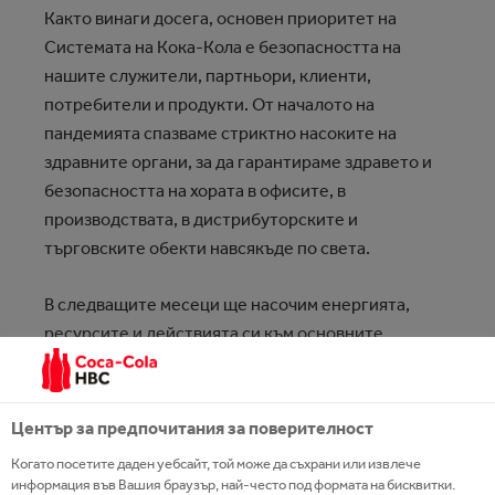
Както винаги досега, основен приоритет на
Системата на Кока-Кола е безопасността на
нашите служители, партньори, клиенти,
потребители и продукти. От началото на
пандемията спазваме стриктно насоките на
здравните органи, за да гарантираме здравето и
безопасността на хората в офисите, в
производствата, в дистрибуторските и
търговските обекти навсякъде по света.
В следващите месеци ще насочим енергията,
ресурсите и действията си към основните
приоритети: да продължим да правим всичко
възможно, за да гарантираме безопасността и
здравето на нашите служители, да бъдем близо до
Център за предпочитания за поверителност
нашите бизнес партньори и да постигнем
Когато посетите даден уебсайт, той може да съхрани или извлече
осезаема промяна в общностите, в които работим.
информация във Вашия браузър, най-често под формата на бисквитки.