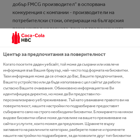
добър FMCG производител“ в оспорвана
конкуренция с компании - производители на
потребителски стоки, опериращи на българския
пазар както в модерната, така и в традиционната
търговия, реализирали оборот от минимум 10
млн. лв. през 2022 г. Сред критериите за
спечелване на отличието са динамиката на
Център за предпочитания за поверителност
продажбите на годишна база, новодобавените
Когато посетите даден уебсайт, той може да съхрани или извлече
марки в портфолиото, броят търговски обекти,
информация във Вашия браузър, най-често под формата на бисквитки.
Тази информация може да се отнася до Вас, Вашите предпочитания,
предлагащи портфолиото на компаниите,
Вашето устройство или да бъде използвана с цел сайтът да работи
приноса за развитието на категориите, в които те
съгласно Вашите очаквания. Обикновено информацията не Ви
оперират, както и маркетинговите кампании,
идентифицира директно, но може да Ви предостави по-
персонализирано уеб преживяване. Тъй като уважаваме правото ви на
допринесли за постигането на най-добри
поверителност, нашите настройки по подразбиране предоставят
резултати през изминалата година.
събирането само на строго необходими бисквитки. Блокирането на някои
видове бисквитки обаче може да повлияе на вашето преживяване на
сайта и услугите, които можем да предложим. Щракнете върху
Икономическият принос на Системата на Кока-
заглавието на различните категории, разберете повече и променете
Кола в България се равнява на 0,5% от БВП на
нашите настройки по подразбиране, за да позволите друг тип бисквитки