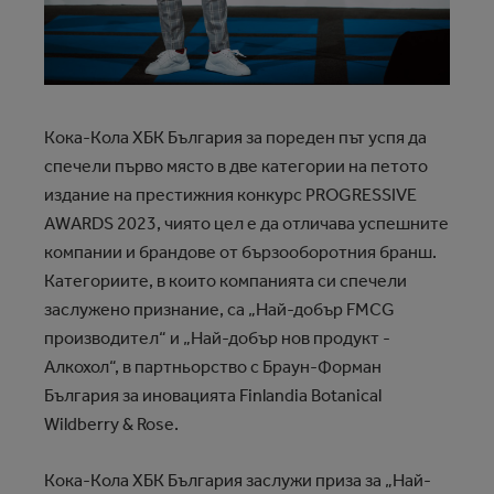
Кока-Кола ХБК България за пореден път успя да
спечели първо място в две категории на петото
издание на престижния конкурс PROGRESSIVE
AWARDS 2023, чиято цел е да отличава успешните
компании и брандове от бързооборотния бранш.
Категориите, в които компанията си спечели
заслужено признание, са „Най-добър FMCG
производител“ и „Най-добър нов продукт -
Алкохол“, в партньорство с Браун-Форман
България за иновацията Finlandia Botanical
Wildberry & Rose.
Кока-Кола ХБК България заслужи приза за „Най-