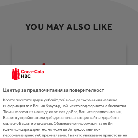
YOU MAY ALSO LIKE
Център за предпочитания за поверителност
Когато посетите даден уебсайт, той може да съхрани или извлече
информация във Вашия браузър, най-често под формата на бисквитки.
Тази информация може да се отнася до Вас, Вашите предпочитания,
Вашето устройство или да бъде използвана с цел сайтът да работи
съгласно Вашите очаквания. Обикновено информацията не Ви
идентифицира директно, но може да Ви предостави по-
персонализирано уеб преживяване. Тъй като уважаваме правото ви на
HOMEPAGE