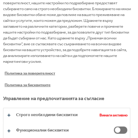
поверителност, нашите настройки по подразбиране предоставят
събирането само на строго необходими бисквитки. Блокирането на някои
видове бисквитки обаче може да повлияе на вашето преживяване на
READ MORE
сайта и услугите, които можем да предложим. Щракнете върху
заглавието на различните категории, разберете повече и променете
нашите настройки по подразбиране, за да позволите друг тип бисквитки
да бъдат събирани от нас. Като щракнете върху „Приемам всички
бисквитки“, вие се съгласявате със съхраняването на всички видове
бисквитки на вашето устройство, за да подобрите навигацията в сайта,
да анализирате използването на сайта и да подпомогнете нашите
маркетингови усилия.
Политика за поверителност
Политика за бисквитките
Copyright © 2026
Coca-Cola HBC.
Управление на предпочитанията за съгласие
All rights reserved.
Строго необходими бисквитки
Винаги активно
Функционални бисквитки
НАШАТА КОМПАНИЯ