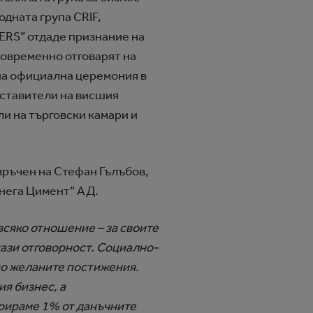
одната група CRIF,
ERS” отдаде признание на
дновременно отговарят на
на официална церемония в
дставители на висшия
и на търговски камари и
връчен на Стефан Гълъбов,
анега Цимент“ АД.
сяко отношение – за своите
тази отговорност. Социално-
до желаните постижения.
ия бизнес, а
ерираме 1% от данъчните