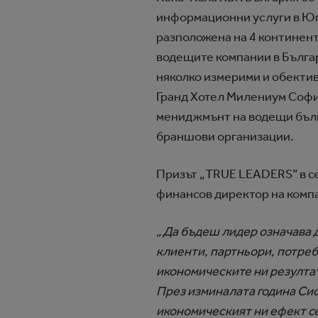
информационни услуги в Юго
разположена на 4 континент
водещите компании в Българ
няколко измерими и обекти
Гранд Хотел Милениум София
мениджмънт на водещи бълг
браншови организации.
Призът „TRUE LEADERS” в се
финансов директор на компа
„Да бъдеш лидер означава д
клиенти, партньори, потреб
икономическите ни резултат
През изминалата година Сис
икономическият ни ефект се