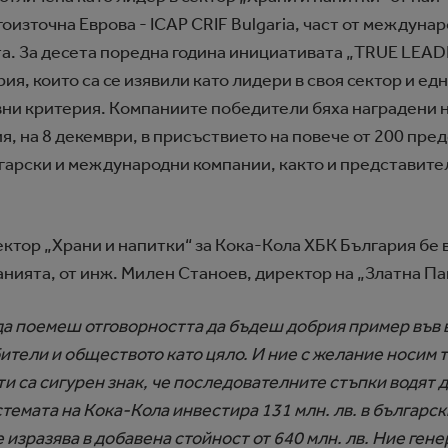
източна Еврова - ICAP CRIF Bulgaria, част от междунар
а. За десета поредна година инициативата „TRUE LEAD
ия, които са се изявили като лидери в своя сектор и е
вни критерия. Компаниите победители бяха наградени 
, на 8 декември, в присъствието на повече от 200 пре
арски и международни компании, както и представител
ктор „Храни и напитки“ за Кока-Кола ХБК България бе 
нията, от инж. Милен Станоев, директор на „Златна П
а поемеш отговорността да бъдеш добрия пример във в
ители и обществото като цяло. И ние с желание носим 
и са сигурен знак, че последователните стъпки водят 
темата на Кока-Кола инвестира 131 млн. лв. в българск
 изразява в добавена стойност от 640 млн. лв. Ние ген