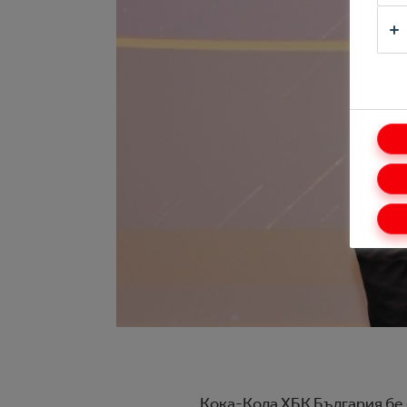
Кока-Кола ХБК България бе о