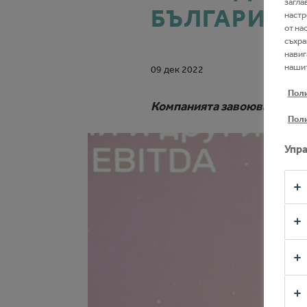
загла
тала
БЪЛГАРИЯ
настр
от на
съхра
навиг
нашит
09 дек 2022
Поли
Компанията завоюва прести
Поли
Упра