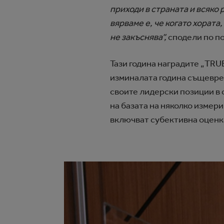
приходи в страната и всяко 
вярваме е, че когато хората
не закъснява“,
сподели по п
Тази година наградите „TRU
изминалата година същевре
своите лидерски позиции в 
на базата на няколко измер
включват субективна оценк