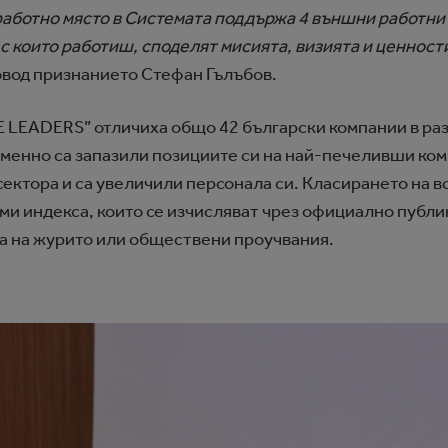
работно място в Системата поддържа 4 външни работни м
, с които работиш, споделят мисията, визията и ценност
овод признанието Стефан Гълъбов.
E LEADERS” отличиха общо 42 български компании в раз
менно са запазили позициите си на най-печеливши ком
сектора и са увеличили персонала си. Класирането на в
ими индекса, които се изчисляват чрез официално публ
а на журито или обществени проучвания.