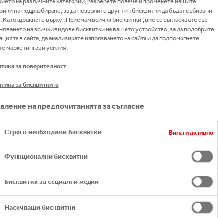
вието на различните категории, разберете повече и променете нашите
нти
ойки по подразбиране, за да позволите друг тип бисквитки да бъдат събирани
с. Като щракнете върху „Приемам всички бисквитки“, вие се съгласявате със
няването на всички видове бисквитки на вашето устройство, за да подобрите
ацията в сайта, да анализирате използването на сайта и да подпомогнете
е маркетингови усилия.
тика за поверителност
жното признание в сектор „Храни и напитки“
в десет
тика за бисквитките
вление на предпочитанията за съгласие
Строго необходими бисквитки
Винаги активно
Функционални бисквитки
Бисквитки за социални медии
Насочващи бисквитки