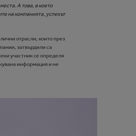
еста. А това, в което
ите на компанията, успехът
лични отрасли, които през
пании, затвърдили са
секи участник се определя
икувана информация и не