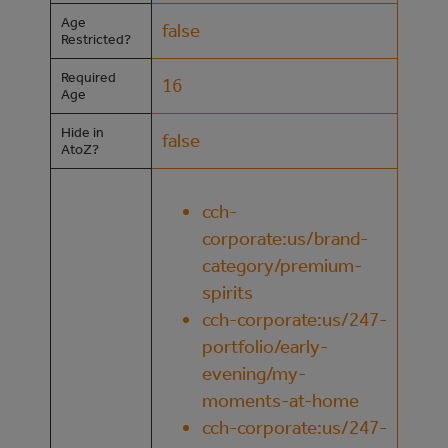
Age
false
Restricted?
Required
16
Age
Hide in
false
AtoZ?
cch-
corporate:us/brand-
category/premium-
spirits
cch-corporate:us/247-
portfolio/early-
evening/my-
moments-at-home
cch-corporate:us/247-