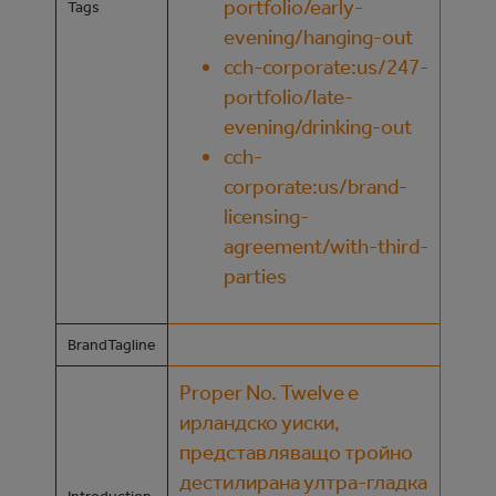
portfolio/early-
Tags
evening/hanging-out
cch-corporate:us/247-
portfolio/late-
evening/drinking-out
cch-
corporate:us/brand-
licensing-
agreement/with-third-
parties
BrandTagline
Proper No. Twelve е
ирландско уиски,
представляващо тройно
дестилирана ултра-гладка