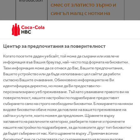
Introduction
смес от златисто зърно и
сингъл малц с нотки на
ванилия, мед и препечено
дърво.
Nutritional
Център за предпочитания за поверителност
Information
Когато посетите даден уебсайт, той може да съхрани или извлече
Ingredients
информация във Вашия браузър, най-често под формата на бисквитки.
Тази информация може да се отнася до Вас, Вашите предпочитания,
/content/cch/bg/bg/our-
Вашето устройство или да бъде използвана с цел сайтът да работи
Product
съгласно Вашите очаквания. Обикновено информацията не Ви
24-7-portfolio/premium-
Page
идентифицира директно, но може да Ви предостави по-
spirits/proper-no-twelve
персонализирано уеб преживяване. Тъй като уважаваме правото ви на
поверителност, нашите настройки по подразбиране предоставят
събирането само на строго необходими бисквитки. Блокирането на някои
Website
видове бисквитки обаче може да повлияе на вашето преживяване на
сайта и услугите, които можем да предложим. Щракнете върху
Campaign
site
заглавието на различните категории, разберете повече и променете
нашите настройки по подразбиране, за да позволите друг тип бисквитки
Twitter
да бъдат събирани от нас. Като щракнете върху „Приемам всички
бисквитки“, вие се съгласявате със съхраняването на всички видове