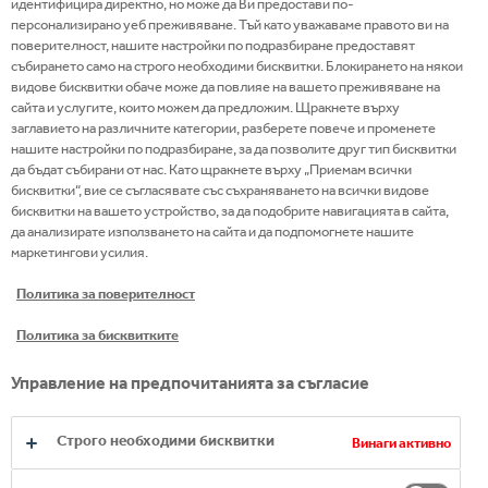
идентифицира директно, но може да Ви предостави по-
персонализирано уеб преживяване. Тъй като уважаваме правото ви на
поверителност, нашите настройки по подразбиране предоставят
събирането само на строго необходими бисквитки. Блокирането на някои
видове бисквитки обаче може да повлияе на вашето преживяване на
сайта и услугите, които можем да предложим. Щракнете върху
заглавието на различните категории, разберете повече и променете
нашите настройки по подразбиране, за да позволите друг тип бисквитки
да бъдат събирани от нас. Като щракнете върху „Приемам всички
бисквитки“, вие се съгласявате със съхраняването на всички видове
бисквитки на вашето устройство, за да подобрите навигацията в сайта,
да анализирате използването на сайта и да подпомогнете нашите
маркетингови усилия.
Политика за поверителност
Политика за бисквитките
Управление на предпочитанията за съгласие
Строго необходими бисквитки
Винаги активно