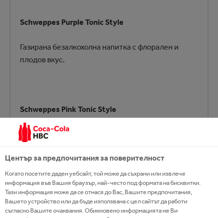
Schweppes Purple Tonic Style
Газирана безалкохолна напитка с флорален и
плодов вкус.
Schweppes Pink Tonic Style
Schweppes Pink Tonic Style е безалкохолна
газирана напитка с плодов вкус.
Център за предпочитания за поверителност
Когато посетите даден уебсайт, той може да съхрани или извлече
информация във Вашия браузър, най-често под формата на бисквитки.
Тази информация може да се отнася до Вас, Вашите предпочитания,
Вашето устройство или да бъде използвана с цел сайтът да работи
съгласно Вашите очаквания. Обикновено информацията не Ви