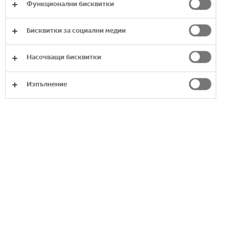
Функционални бисквитки
ВИЖТЕ НАШИТЕ
ГАЗИРАНИ НАПИТКИ ЗА
Бисквитки за социални медии
ВЪЗРАСТНИ
Насочващи бисквитки
Изпълнение
SCHWEPPES