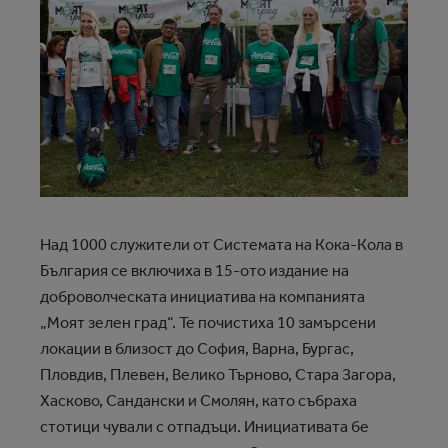
Над 1000 служители от Системата на Кока-Кола в
България се включиха в 15-ото издание на
доброволческата инициатива на компанията
„Моят зелен град“. Те почистиха 10 замърсени
локации в близост до София, Варна, Бургас,
Пловдив, Плевен, Велико Търново, Стара Загора,
Хасково, Сандански и Смолян, като събраха
стотици чували с отпадъци. Инициативата бе