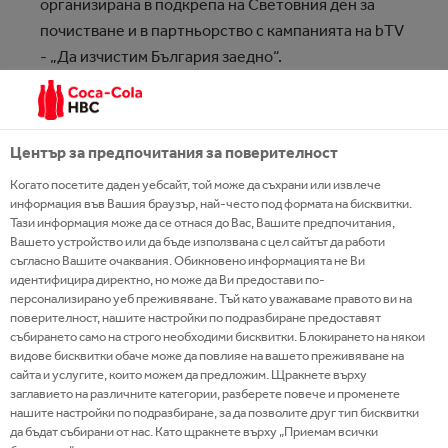
организирана в подкрепа на Световния ден за
почистване и в партньорство с кампанията на bTV
- „Да изчистим България заедно“.
За първи път, във всички 10 почистени в рамките
на „Моят зелен град“ локации отпадъците бяха
Център за предпочитания за поверителност
събирани разделно и предадени за рециклиране.
Когато посетите даден уебсайт, той може да съхрани или извлече
информация във Вашия браузър, най-често под формата на бисквитки.
Най-голямата група от доброволци беше
Тази информация може да се отнася до Вас, Вашите предпочитания,
съсредоточена в столицата, като стотици
Вашето устройство или да бъде използвана с цел сайтът да работи
привърженици на зелената идея почистиха
съгласно Вашите очаквания. Обикновено информацията не Ви
идентифицира директно, но може да Ви предостави по-
територията около езерото Панчарево, отбивките
персонализирано уеб преживяване. Тъй като уважаваме правото ви на
по Самоковско шосе и поречието на река Искър
поверителност, нашите настройки по подразбиране предоставят
събирането само на строго необходими бисквитки. Блокирането на някои
откъм село Герман.
видове бисквитки обаче може да повлияе на вашето преживяване на
сайта и услугите, които можем да предложим. Щракнете върху
„За екипа на Кока-Кола 15-ото издание на „Моят
заглавието на различните категории, разберете повече и променете
нашите настройки по подразбиране, за да позволите друг тип бисквитки
зелен град“ е поредна възможност не само да
да бъдат събирани от нас. Като щракнете върху „Приемам всички
преобразим 10 красиви български локации, но и