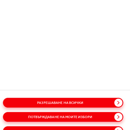
Copyright © 2026
Coca-Cola HBC.
All rights reserved.
НАШАТА КОМПАНИЯ
ПОЛЕЗНА ИНФОРМАЦИЯ
ВРЪЗКА С НАС
РАЗРЕШАВАНЕ НА ВСИЧКИ
Речник
Карта на сайта
Политики
Политика за поверителност
Политика за бисквитките
ПОТВЪРЖДАВАНЕ НА МОИТЕ ИЗБОРИ
Условия за ползване
Достъпност
Speak Up!