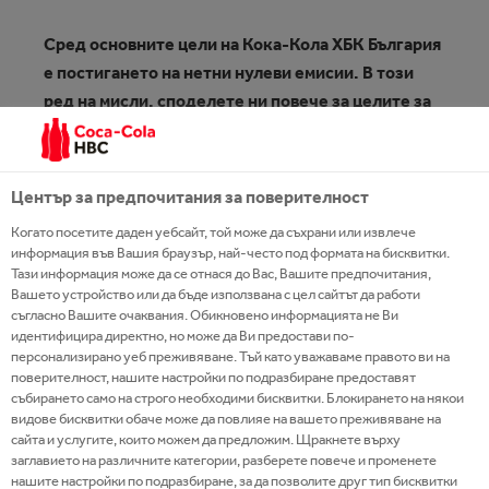
Сред основните цели на Кока-Кола ХБК България
е постигането на нетни нулеви емисии. В този
ред на мисли, споделете ни повече за целите за
устойчиво развитие, които компанията смята да
изпълни до 2025 г. Какво следва оттук нататък?
Център за предпочитания за поверителност
Като част от Системата на Кока-Кола, ние се
Когато посетите даден уебсайт, той може да съхрани или извлече
стремим да инвестираме в редица значими теми,
информация във Вашия браузър, най-често под формата на бисквитки.
свързани с въздействията ни върху околната
Тази информация може да се отнася до Вас, Вашите предпочитания,
Вашето устройство или да бъде използвана с цел сайтът да работи
среда, както и социалните и икономически
съгласно Вашите очаквания. Обикновено информацията не Ви
въпроси, които са важни за цялото общество.
идентифицира директно, но може да Ви предостави по-
Гордеем се, че успяхме да изпълним
персонализирано уеб преживяване. Тъй като уважаваме правото ви на
поверителност, нашите настройки по подразбиране предоставят
преждевременно част от целите си до 2025
събирането само на строго необходими бисквитки. Блокирането на някои
година в сферата на устойчивото развитие. Така
видове бисквитки обаче може да повлияе на вашето преживяване на
например, 100% от опаковките на всички Coca-
сайта и услугите, които можем да предложим. Щракнете върху
заглавието на различните категории, разберете повече и променете
Cola продукти вече са рециклируеми, като в
нашите настройки по подразбиране, за да позволите друг тип бисквитки